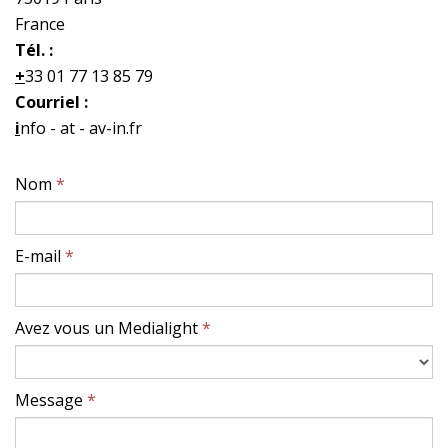
France
Tél. :
+
33 01 77 13 85 79
Courriel :
i
nfo - at - av-in.fr
Nom
*
E-mail
*
Avez vous un Medialight
*
Message
*