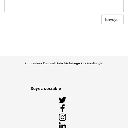
Envoyer
Pour suivre l'actualité de l'éclairage The Medialight
Soyez sociable



